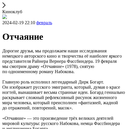
Киноклуб
2024-02-19 22:10
февраль
Отчаяние
Дорогие друзья, мы продолжаем наши исследования
немецкого авторского кино и творчества её наиболее яркого
представителя Райнера Вернера Фассбиндера. 19 февраля
мы смотрим драму «Отчаяние» (1978), снятую
по одноименному роману Набокова.
Главную роль исполнил легендарный Дирк Богарт.
Он изображает русского эмигранта, который, думая о красе
ногтей, вынашивает весьма странные идеи. Богард гениально
раскрывает сложный рефлексивный рисунок жизненного
мира человека, который преисполнен «фантазией, жадной
до отражений, повторений, масок».
«Отчаяние» — это произведение трёх великих деятелей
мировой культуры: русского Набокова, немца Фассбиндера
и англичанина Богарта.